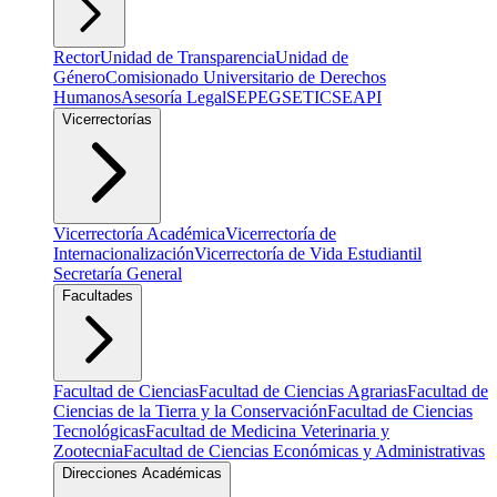
Rector
Unidad de Transparencia
Unidad de
Género
Comisionado Universitario de Derechos
Humanos
Asesoría Legal
SEPEG
SETIC
SEAPI
Vicerrectorías
Vicerrectoría Académica
Vicerrectoría de
Internacionalización
Vicerrectoría de Vida Estudiantil
Secretaría General
Facultades
Facultad de Ciencias
Facultad de Ciencias Agrarias
Facultad de
Ciencias de la Tierra y la Conservación
Facultad de Ciencias
Tecnológicas
Facultad de Medicina Veterinaria y
Zootecnia
Facultad de Ciencias Económicas y Administrativas
Direcciones Académicas