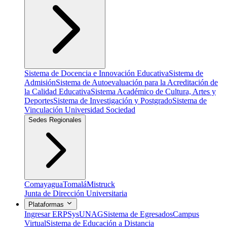
Sistema de Docencia e Innovación Educativa
Sistema de
Admisión
Sistema de Autoevaluación para la Acreditación de
la Calidad Educativa
Sistema Académico de Cultura, Artes y
Deportes
Sistema de Investigación y Postgrado
Sistema de
Vinculación Universidad Sociedad
Sedes Regionales
Comayagua
Tomalá
Mistruck
Junta de Dirección Universitaria
Plataformas
Ingresar ERP
SysUNAG
Sistema de Egresados
Campus
Virtual
Sistema de Educación a Distancia