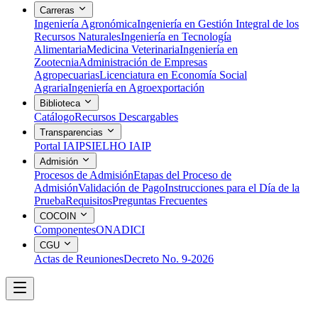
Carreras
Ingeniería Agronómica
Ingeniería en Gestión Integral de los
Recursos Naturales
Ingeniería en Tecnología
Alimentaria
Medicina Veterinaria
Ingeniería en
Zootecnia
Administración de Empresas
Agropecuarias
Licenciatura en Economía Social
Agraria
Ingeniería en Agroexportación
Biblioteca
Catálogo
Recursos Descargables
Transparencias
Portal IAIP
SIELHO IAIP
Admisión
Procesos de Admisión
Etapas del Proceso de
Admisión
Validación de Pago
Instrucciones para el Día de la
Prueba
Requisitos
Preguntas Frecuentes
COCOIN
Componentes
ONADICI
CGU
Actas de Reuniones
Decreto No. 9-2026