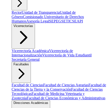
Rector
Unidad de Transparencia
Unidad de
Género
Comisionado Universitario de Derechos
Humanos
Asesoría Legal
SEPEG
SETIC
SEAPI
Vicerrectorías
Vicerrectoría Académica
Vicerrectoría de
Internacionalización
Vicerrectoría de Vida Estudiantil
Secretaría General
Facultades
Facultad de Ciencias
Facultad de Ciencias Agrarias
Facultad de
Ciencias de la Tierra y la Conservación
Facultad de Ciencias
Tecnológicas
Facultad de Medicina Veterinaria y
Zootecnia
Facultad de Ciencias Económicas y Administrativas
Direcciones Académicas