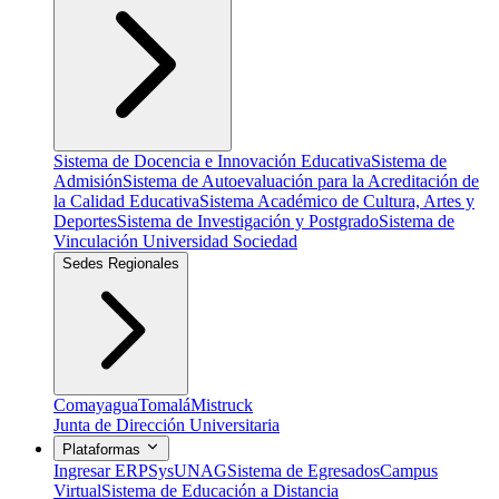
Sistema de Docencia e Innovación Educativa
Sistema de
Admisión
Sistema de Autoevaluación para la Acreditación de
la Calidad Educativa
Sistema Académico de Cultura, Artes y
Deportes
Sistema de Investigación y Postgrado
Sistema de
Vinculación Universidad Sociedad
Sedes Regionales
Comayagua
Tomalá
Mistruck
Junta de Dirección Universitaria
Plataformas
Ingresar ERP
SysUNAG
Sistema de Egresados
Campus
Virtual
Sistema de Educación a Distancia