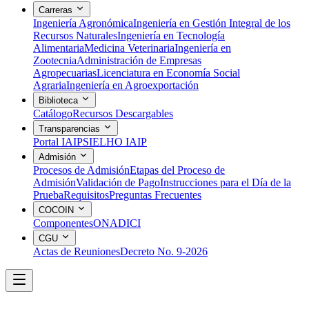
Carreras
Ingeniería Agronómica
Ingeniería en Gestión Integral de los
Recursos Naturales
Ingeniería en Tecnología
Alimentaria
Medicina Veterinaria
Ingeniería en
Zootecnia
Administración de Empresas
Agropecuarias
Licenciatura en Economía Social
Agraria
Ingeniería en Agroexportación
Biblioteca
Catálogo
Recursos Descargables
Transparencias
Portal IAIP
SIELHO IAIP
Admisión
Procesos de Admisión
Etapas del Proceso de
Admisión
Validación de Pago
Instrucciones para el Día de la
Prueba
Requisitos
Preguntas Frecuentes
COCOIN
Componentes
ONADICI
CGU
Actas de Reuniones
Decreto No. 9-2026