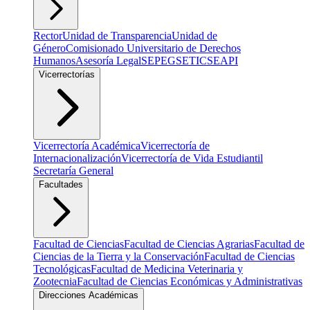
Rector
Unidad de Transparencia
Unidad de
Género
Comisionado Universitario de Derechos
Humanos
Asesoría Legal
SEPEG
SETIC
SEAPI
Vicerrectorías
Vicerrectoría Académica
Vicerrectoría de
Internacionalización
Vicerrectoría de Vida Estudiantil
Secretaría General
Facultades
Facultad de Ciencias
Facultad de Ciencias Agrarias
Facultad de
Ciencias de la Tierra y la Conservación
Facultad de Ciencias
Tecnológicas
Facultad de Medicina Veterinaria y
Zootecnia
Facultad de Ciencias Económicas y Administrativas
Direcciones Académicas