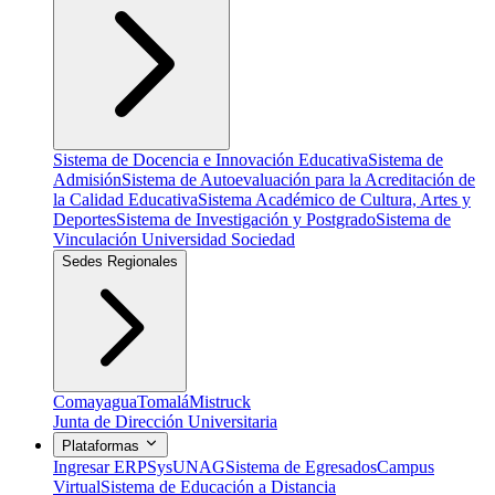
Sistema de Docencia e Innovación Educativa
Sistema de
Admisión
Sistema de Autoevaluación para la Acreditación de
la Calidad Educativa
Sistema Académico de Cultura, Artes y
Deportes
Sistema de Investigación y Postgrado
Sistema de
Vinculación Universidad Sociedad
Sedes Regionales
Comayagua
Tomalá
Mistruck
Junta de Dirección Universitaria
Plataformas
Ingresar ERP
SysUNAG
Sistema de Egresados
Campus
Virtual
Sistema de Educación a Distancia