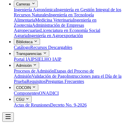
Carreras
Ingeniería Agronómica
Ingeniería en Gestión Integral de los
Recursos Naturales
Ingeniería en Tecnología
Alimentaria
Medicina Veterinaria
Ingeniería en
Zootecnia
Administración de Empresas
Agropecuarias
Licenciatura en Economía Social
Agraria
Ingeniería en Agroexportación
Biblioteca
Catálogo
Recursos Descargables
Transparencias
Portal IAIP
SIELHO IAIP
Admisión
Procesos de Admisión
Etapas del Proceso de
Admisión
Validación de Pago
Instrucciones para el Día de la
Prueba
Requisitos
Preguntas Frecuentes
COCOIN
Componentes
ONADICI
CGU
Actas de Reuniones
Decreto No. 9-2026