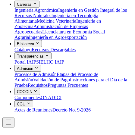
Carreras
Ingeniería Agronómica
Ingeniería en Gestión Integral de los
Recursos Naturales
Ingeniería en Tecnología
Alimentaria
Medicina Veterinaria
Ingeniería en
Zootecnia
Administración de Empresas
Agropecuarias
Licenciatura en Economía Social
Agraria
Ingeniería en Agroexportación
Biblioteca
Catálogo
Recursos Descargables
Transparencias
Portal IAIP
SIELHO IAIP
Admisión
Procesos de Admisión
Etapas del Proceso de
Admisión
Validación de Pago
Instrucciones para el Día de la
Prueba
Requisitos
Preguntas Frecuentes
COCOIN
Componentes
ONADICI
CGU
Actas de Reuniones
Decreto No. 9-2026