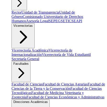
Rector
Unidad de Transparencia
Unidad de
Género
Comisionado Universitario de Derechos
Humanos
Asesoría Legal
SEPEG
SETIC
SEAPI
Vicerrectorías
Vicerrectoría Académica
Vicerrectoría de
Internacionalización
Vicerrectoría de Vida Estudiantil
Secretaría General
Facultades
Facultad de Ciencias
Facultad de Ciencias Agrarias
Facultad de
Ciencias de la Tierra y la Conservación
Facultad de Ciencias
Tecnológicas
Facultad de Medicina Veterinaria y
Zootecnia
Facultad de Ciencias Económicas y Administrativas
Direcciones Académicas