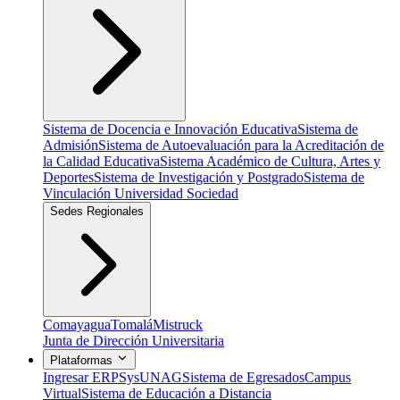
Sistema de Docencia e Innovación Educativa
Sistema de
Admisión
Sistema de Autoevaluación para la Acreditación de
la Calidad Educativa
Sistema Académico de Cultura, Artes y
Deportes
Sistema de Investigación y Postgrado
Sistema de
Vinculación Universidad Sociedad
Sedes Regionales
Comayagua
Tomalá
Mistruck
Junta de Dirección Universitaria
Plataformas
Ingresar ERP
SysUNAG
Sistema de Egresados
Campus
Virtual
Sistema de Educación a Distancia