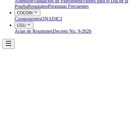
Admisión
Validación de Pago
Instrucciones para el Día de la
Prueba
Requisitos
Preguntas Frecuentes
COCOIN
Componentes
ONADICI
CGU
Actas de Reuniones
Decreto No. 9-2026