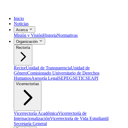
Inicio
Noticias
Acerca
Misión y Visión
Historia
Normativas
Organización
Rectoría
Rector
Unidad de Transparencia
Unidad de
Género
Comisionado Universitario de Derechos
Humanos
Asesoría Legal
SEPEG
SETIC
SEAPI
Vicerrectorías
Vicerrectoría Académica
Vicerrectoría de
Internacionalización
Vicerrectoría de Vida Estudiantil
Secretaría General