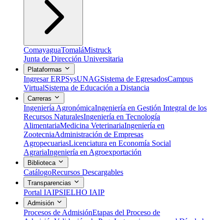
Comayagua
Tomalá
Mistruck
Junta de Dirección Universitaria
Plataformas
Ingresar ERP
SysUNAG
Sistema de Egresados
Campus
Virtual
Sistema de Educación a Distancia
Carreras
Ingeniería Agronómica
Ingeniería en Gestión Integral de los
Recursos Naturales
Ingeniería en Tecnología
Alimentaria
Medicina Veterinaria
Ingeniería en
Zootecnia
Administración de Empresas
Agropecuarias
Licenciatura en Economía Social
Agraria
Ingeniería en Agroexportación
Biblioteca
Catálogo
Recursos Descargables
Transparencias
Portal IAIP
SIELHO IAIP
Admisión
Procesos de Admisión
Etapas del Proceso de