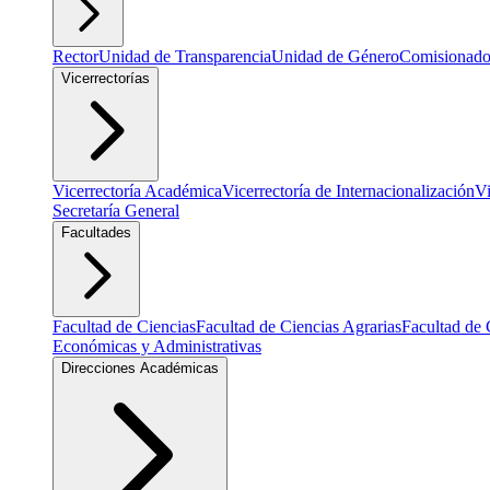
Rector
Unidad de Transparencia
Unidad de Género
Comisionado
Vicerrectorías
Vicerrectoría Académica
Vicerrectoría de Internacionalización
Vi
Secretaría General
Facultades
Facultad de Ciencias
Facultad de Ciencias Agrarias
Facultad de 
Económicas y Administrativas
Direcciones Académicas