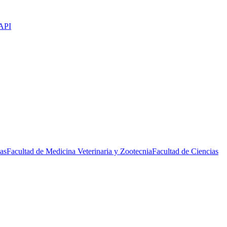
API
as
Facultad de Medicina Veterinaria y Zootecnia
Facultad de Ciencias