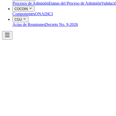
Procesos de Admisión
Etapas del Proceso de Admisión
Validaci
COCOIN
Componentes
ONADICI
CGU
Actas de Reuniones
Decreto No. 9-2026