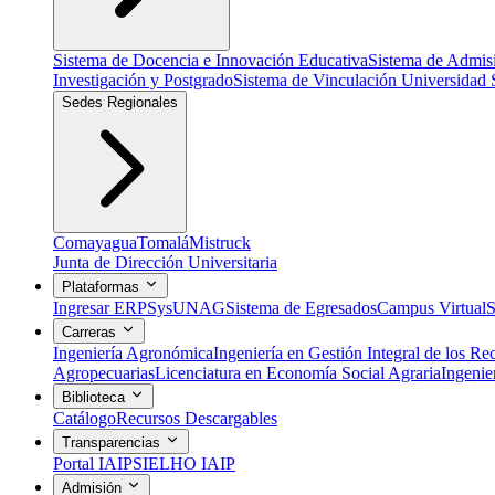
Sistema de Docencia e Innovación Educativa
Sistema de Admis
Investigación y Postgrado
Sistema de Vinculación Universidad 
Sedes Regionales
Comayagua
Tomalá
Mistruck
Junta de Dirección Universitaria
Plataformas
Ingresar ERP
SysUNAG
Sistema de Egresados
Campus Virtual
S
Carreras
Ingeniería Agronómica
Ingeniería en Gestión Integral de los Re
Agropecuarias
Licenciatura en Economía Social Agraria
Ingenie
Biblioteca
Catálogo
Recursos Descargables
Transparencias
Portal IAIP
SIELHO IAIP
Admisión