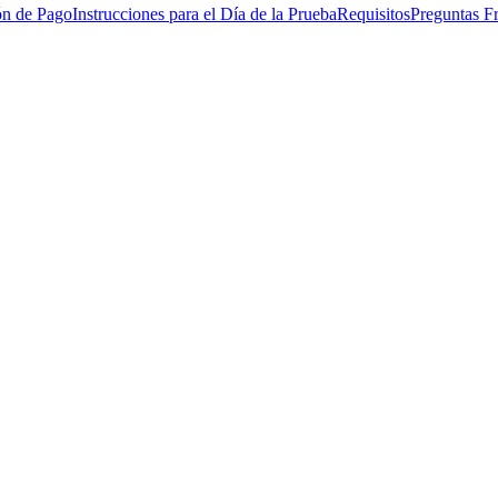
ón de Pago
Instrucciones para el Día de la Prueba
Requisitos
Preguntas F