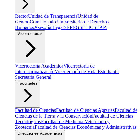
Rector
Unidad de Transparencia
Unidad de
Género
Comisionado Universitario de Derechos
Humanos
Asesoría Legal
SEPEG
SETIC
SEAPI
Vicerrectorías
Vicerrectoría Académica
Vicerrectoría de
Internacionalización
Vicerrectoría de Vida Estudiantil
Secretaría General
Facultades
Facultad de Ciencias
Facultad de Ciencias Agrarias
Facultad de
Ciencias de la Tierra y la Conservación
Facultad de Ciencias
Tecnológicas
Facultad de Medicina Veterinaria y
Zootecnia
Facultad de Ciencias Económicas y Administrativas
Direcciones Académicas