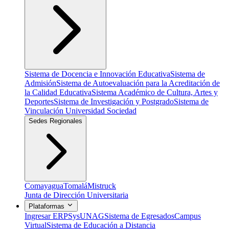
Sistema de Docencia e Innovación Educativa
Sistema de
Admisión
Sistema de Autoevaluación para la Acreditación de
la Calidad Educativa
Sistema Académico de Cultura, Artes y
Deportes
Sistema de Investigación y Postgrado
Sistema de
Vinculación Universidad Sociedad
Sedes Regionales
Comayagua
Tomalá
Mistruck
Junta de Dirección Universitaria
Plataformas
Ingresar ERP
SysUNAG
Sistema de Egresados
Campus
Virtual
Sistema de Educación a Distancia