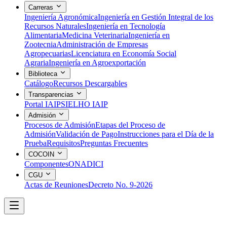
Carreras
Ingeniería Agronómica
Ingeniería en Gestión Integral de los
Recursos Naturales
Ingeniería en Tecnología
Alimentaria
Medicina Veterinaria
Ingeniería en
Zootecnia
Administración de Empresas
Agropecuarias
Licenciatura en Economía Social
Agraria
Ingeniería en Agroexportación
Biblioteca
Catálogo
Recursos Descargables
Transparencias
Portal IAIP
SIELHO IAIP
Admisión
Procesos de Admisión
Etapas del Proceso de
Admisión
Validación de Pago
Instrucciones para el Día de la
Prueba
Requisitos
Preguntas Frecuentes
COCOIN
Componentes
ONADICI
CGU
Actas de Reuniones
Decreto No. 9-2026