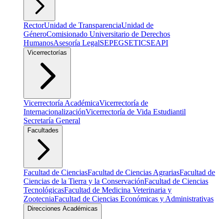
Rector
Unidad de Transparencia
Unidad de
Género
Comisionado Universitario de Derechos
Humanos
Asesoría Legal
SEPEG
SETIC
SEAPI
Vicerrectorías
Vicerrectoría Académica
Vicerrectoría de
Internacionalización
Vicerrectoría de Vida Estudiantil
Secretaría General
Facultades
Facultad de Ciencias
Facultad de Ciencias Agrarias
Facultad de
Ciencias de la Tierra y la Conservación
Facultad de Ciencias
Tecnológicas
Facultad de Medicina Veterinaria y
Zootecnia
Facultad de Ciencias Económicas y Administrativas
Direcciones Académicas