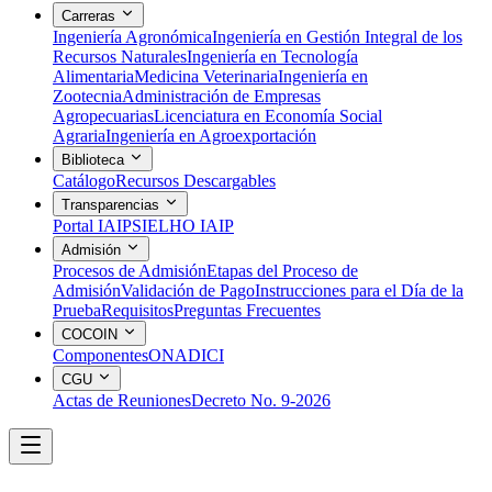
Carreras
Ingeniería Agronómica
Ingeniería en Gestión Integral de los
Recursos Naturales
Ingeniería en Tecnología
Alimentaria
Medicina Veterinaria
Ingeniería en
Zootecnia
Administración de Empresas
Agropecuarias
Licenciatura en Economía Social
Agraria
Ingeniería en Agroexportación
Biblioteca
Catálogo
Recursos Descargables
Transparencias
Portal IAIP
SIELHO IAIP
Admisión
Procesos de Admisión
Etapas del Proceso de
Admisión
Validación de Pago
Instrucciones para el Día de la
Prueba
Requisitos
Preguntas Frecuentes
COCOIN
Componentes
ONADICI
CGU
Actas de Reuniones
Decreto No. 9-2026