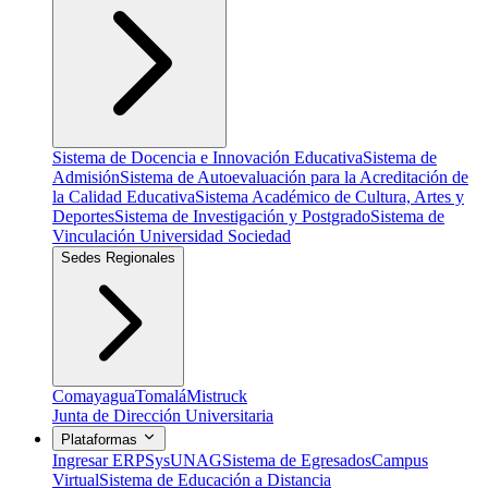
Sistema de Docencia e Innovación Educativa
Sistema de
Admisión
Sistema de Autoevaluación para la Acreditación de
la Calidad Educativa
Sistema Académico de Cultura, Artes y
Deportes
Sistema de Investigación y Postgrado
Sistema de
Vinculación Universidad Sociedad
Sedes Regionales
Comayagua
Tomalá
Mistruck
Junta de Dirección Universitaria
Plataformas
Ingresar ERP
SysUNAG
Sistema de Egresados
Campus
Virtual
Sistema de Educación a Distancia