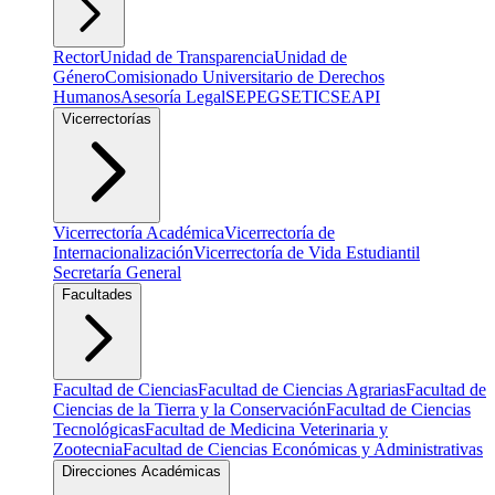
Rector
Unidad de Transparencia
Unidad de
Género
Comisionado Universitario de Derechos
Humanos
Asesoría Legal
SEPEG
SETIC
SEAPI
Vicerrectorías
Vicerrectoría Académica
Vicerrectoría de
Internacionalización
Vicerrectoría de Vida Estudiantil
Secretaría General
Facultades
Facultad de Ciencias
Facultad de Ciencias Agrarias
Facultad de
Ciencias de la Tierra y la Conservación
Facultad de Ciencias
Tecnológicas
Facultad de Medicina Veterinaria y
Zootecnia
Facultad de Ciencias Económicas y Administrativas
Direcciones Académicas