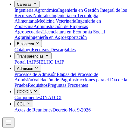
Carreras
Ingeniería Agronómica
Ingeniería en Gestión Integral de los
Recursos Naturales
Ingeniería en Tecnología
Alimentaria
Medicina Veterinaria
Ingeniería en
Zootecnia
Administración de Empresas
Agropecuarias
Licenciatura en Economía Social
Agraria
Ingeniería en Agroexportación
Biblioteca
Catálogo
Recursos Descargables
Transparencias
Portal IAIP
SIELHO IAIP
Admisión
Procesos de Admisión
Etapas del Proceso de
Admisión
Validación de Pago
Instrucciones para el Día de la
Prueba
Requisitos
Preguntas Frecuentes
COCOIN
Componentes
ONADICI
CGU
Actas de Reuniones
Decreto No. 9-2026