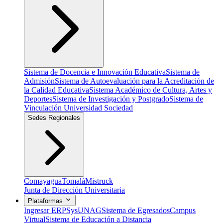
Sistema de Docencia e Innovación Educativa
Sistema de
Admisión
Sistema de Autoevaluación para la Acreditación de
la Calidad Educativa
Sistema Académico de Cultura, Artes y
Deportes
Sistema de Investigación y Postgrado
Sistema de
Vinculación Universidad Sociedad
Sedes Regionales
Comayagua
Tomalá
Mistruck
Junta de Dirección Universitaria
Plataformas
Ingresar ERP
SysUNAG
Sistema de Egresados
Campus
Virtual
Sistema de Educación a Distancia