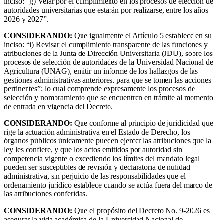
inciso: “g) Velar por el cumplimiento en los procesos de elección de
autoridades universitarias que estarán por realizarse, entre los años
2026 y 2027”.
CONSIDERANDO:
Que igualmente el Artículo 5 establece en su
inciso: “i) Revisar el cumplimiento transparente de las funciones y
atribuciones de la Junta de Dirección Universitaria (JDU), sobre los
procesos de selección de autoridades de la Universidad Nacional de
Agricultura (UNAG), emitir un informe de los hallazgos de las
gestiones administrativas anteriores, para que se tomen las acciones
pertinentes”; lo cual comprende expresamente los procesos de
selección y nombramiento que se encuentren en trámite al momento
de entrada en vigencia del Decreto.
CONSIDERANDO:
Que conforme al principio de juridicidad que
rige la actuación administrativa en el Estado de Derecho, los
órganos públicos únicamente pueden ejercer las atribuciones que la
ley les confiere, y que los actos emitidos por autoridad sin
competencia vigente o excediendo los límites del mandato legal
pueden ser susceptibles de revisión y declaratoria de nulidad
administrativa, sin perjuicio de las responsabilidades que el
ordenamiento jurídico establece cuando se actúa fuera del marco de
las atribuciones conferidas.
CONSIDERANDO:
Que el propósito del Decreto No. 9-2026 es
asegurar la vida académica de la Universidad Nacional de