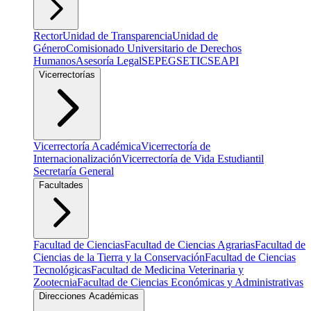
Rector
Unidad de Transparencia
Unidad de
Género
Comisionado Universitario de Derechos
Humanos
Asesoría Legal
SEPEG
SETIC
SEAPI
Vicerrectorías
Vicerrectoría Académica
Vicerrectoría de
Internacionalización
Vicerrectoría de Vida Estudiantil
Secretaría General
Facultades
Facultad de Ciencias
Facultad de Ciencias Agrarias
Facultad de
Ciencias de la Tierra y la Conservación
Facultad de Ciencias
Tecnológicas
Facultad de Medicina Veterinaria y
Zootecnia
Facultad de Ciencias Económicas y Administrativas
Direcciones Académicas