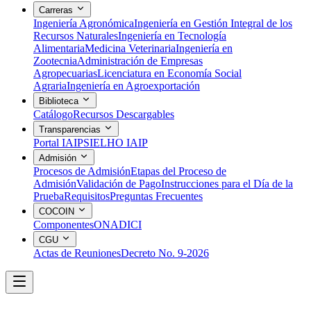
Carreras
Ingeniería Agronómica
Ingeniería en Gestión Integral de los
Recursos Naturales
Ingeniería en Tecnología
Alimentaria
Medicina Veterinaria
Ingeniería en
Zootecnia
Administración de Empresas
Agropecuarias
Licenciatura en Economía Social
Agraria
Ingeniería en Agroexportación
Biblioteca
Catálogo
Recursos Descargables
Transparencias
Portal IAIP
SIELHO IAIP
Admisión
Procesos de Admisión
Etapas del Proceso de
Admisión
Validación de Pago
Instrucciones para el Día de la
Prueba
Requisitos
Preguntas Frecuentes
COCOIN
Componentes
ONADICI
CGU
Actas de Reuniones
Decreto No. 9-2026