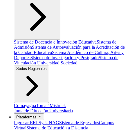
Sistema de Docencia e Innovación Educativa
Sistema de
Admisión
Sistema de Autoevaluación para la Acreditación de
la Calidad Educativa
Sistema Académico de Cultura, Artes y
Deportes
Sistema de Investigación y Postgrado
Sistema de
Vinculación Universidad Sociedad
Sedes Regionales
Comayagua
Tomalá
Mistruck
Junta de Dirección Universitaria
Plataformas
Ingresar ERP
SysUNAG
Sistema de Egresados
Campus
Virtual
Sistema de Educación a Distancia